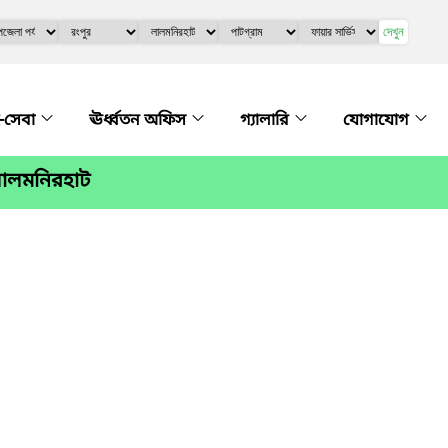
দেখুন
-সেবা
ঊর্ধ্বতন অফিস
গ্যালারি
যোগাযোগ
,লালমনিরহাট