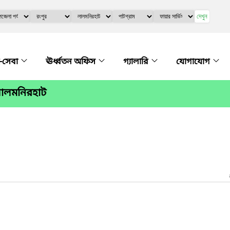
দেখুন
-সেবা
ঊর্ধ্বতন অফিস
গ্যালারি
যোগাযোগ
,লালমনিরহাট