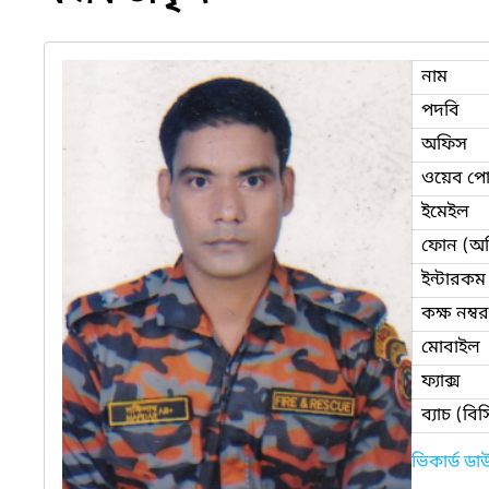
নাম
পদবি
অফিস
ওয়েব পোর
ইমেইল
ফোন (অ
ইন্টারকম
কক্ষ নম্বর
মোবাইল
ফ্যাক্স
ব্যাচ (ব
ভিকার্ড ড