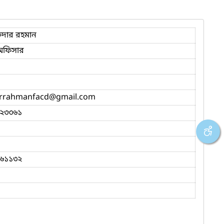
িদার রহমান
 অফিসার
rrahmanfacd
@gmail.com
২৩৩৬১
৬১১৩২