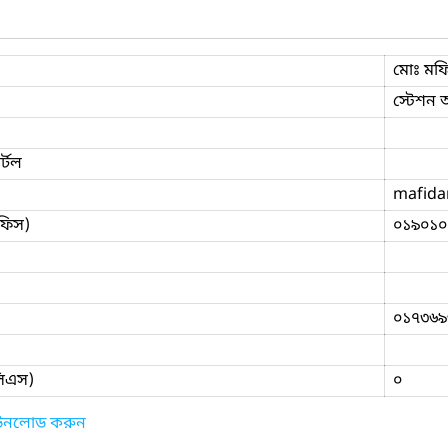
মোঃ মফ
স্টেশন
্টল
mafida
ফিস)
০১৯০১০
০১৭৩৬৯
িসিএস)
০
াউনলোড করুন