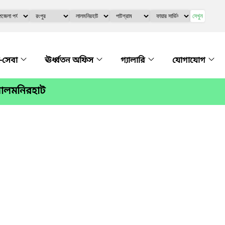
দেখুন
-সেবা
ঊর্ধ্বতন অফিস
গ্যালারি
যোগাযোগ
,লালমনিরহাট